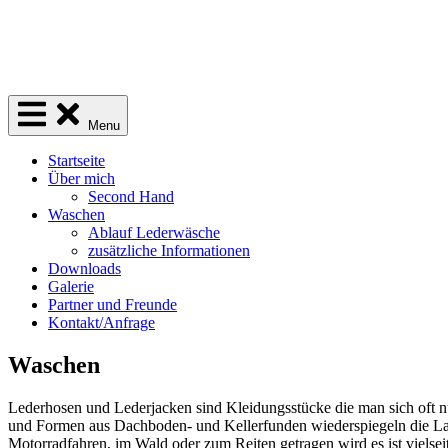
Skip
to
content
"aus alt mach neu"
Menu
Startseite
Über mich
Second Hand
Waschen
Ablauf Lederwäsche
zusätzliche Informationen
Downloads
Galerie
Partner und Freunde
Kontakt/Anfrage
Waschen
Lederhosen und Lederjacken sind Kleidungsstücke die man sich oft nur
und Formen aus Dachboden- und Kellerfunden wiederspiegeln die Lang
Motorradfahren, im Wald oder zum Reiten getragen wird es ist vielse