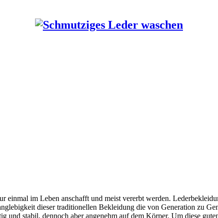
 einmal im Leben anschafft und meist vererbt werden. Lederbekleidung 
lebigkeit dieser traditionellen Bekleidung die von Generation zu Ge
itig und stabil, dennoch aber angenehm auf dem Körper. Um diese guten 