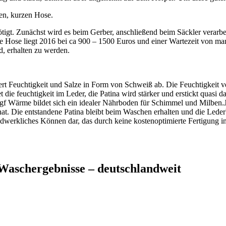
nen, kurzen Hose.
igt. Zunächst wird es beim Gerber, anschließend beim Säckler verarbei
gte Hose liegt 2016 bei ca 900 – 1500 Euros und einer Wartezeit von ma
d, erhalten zu werden.
 Feuchtigkeit und Salze in Form von Schweiß ab. Die Feuchtigkeit ver
die feuchtigkeit im Leder, die Patina wird stärker und erstickt quasi das
ggf Wärme bildet sich ein idealer Nährboden für Schimmel und Milben.Je
hat. Die entstandene Patina bleibt beim Waschen erhalten und die Led
ndwerkliches Können dar, das durch keine kostenoptimierte Fertigung i
 Waschergebnisse – deutschlandweit